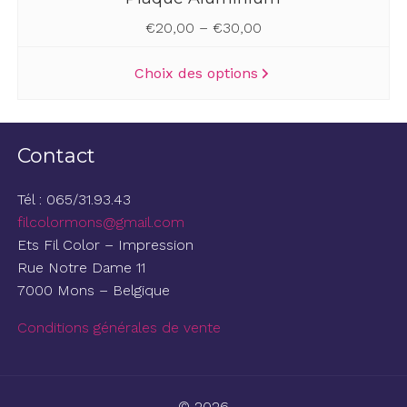
€
20,00
–
€
30,00
Ce
Choix des options
produit
a
plusieurs
variations.
Contact
Les
options
Tél : 065/31.93.43
peuvent
filcolormons@gmail.com
être
Ets Fil Color – Impression
choisies
Rue Notre Dame 11
sur
7000 Mons – Belgique
la
Conditions générales de vente
page
du
produit
© 2026