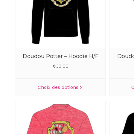
choisies
sur
la
page
du
produit
Doudou Potter – Hoodie H/F
Doudo
€
33,00
Ce
Choix des options
C
produit
a
plusieurs
variations.
Les
options