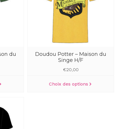
choisies
choisies
sur
sur
la
la
page
page
du
du
produit
produit
son du
Doudou Potter – Maison du
Singe H/F
€
20,00
Ce
Ce
Choix des options
produit
produit
a
a
plusieurs
plusieurs
variations.
variations.
Les
Les
options
options