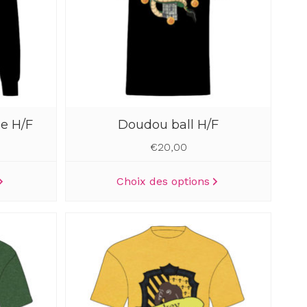
e H/F
Doudou ball H/F
€
20,00
Ce
Ce
Choix des options
produit
produit
a
a
plusieurs
plusieurs
variations.
variations.
Les
Les
options
options
peuvent
peuvent
être
être