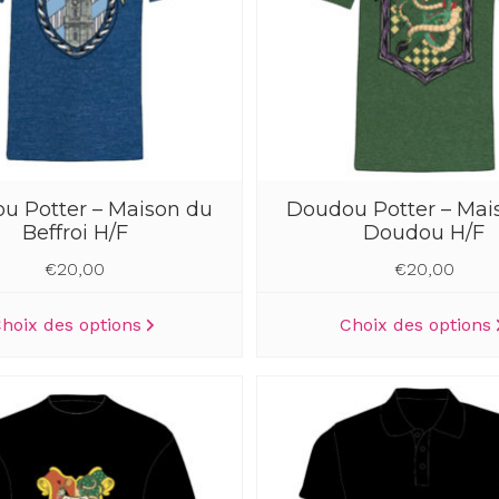
choisies
sur
la
page
du
produit
u Potter – Maison du
Doudou Potter – Mai
Beffroi H/F
Doudou H/F
€
20,00
€
20,00
Ce
hoix des options
Choix des options
produit
a
plusieurs
variations.
Les
options