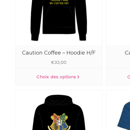
Caution Coffee – Hoodie H/F
C
€
33,00
Ce
Choix des options
C
produit
a
plusieurs
variations.
Les
options
peuvent
être