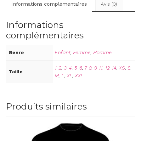
Informations complémentaires
Avis (0)
Informations
complémentaires
Genre
Enfant
,
Femme
,
Homme
1-2
,
3-4
,
5-6
,
7-8
,
9-11
,
12-14
,
XS
,
S
,
Taille
M
,
L
,
XL
,
XXL
Produits similaires