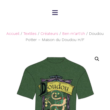
Skip
to
content
Accueil
/
Textiles
/
Créateurs
/
Ben m'art'ch
/ Doudou
Potter – Maison du Doudou H/F