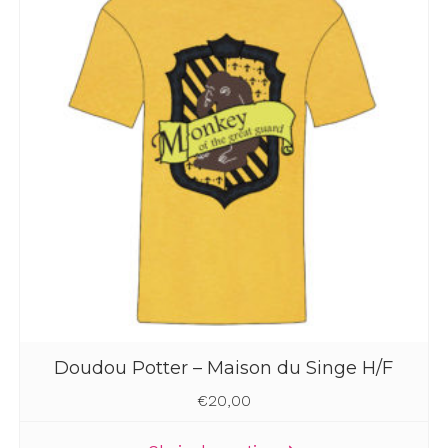
options
peuvent
être
choisies
sur
la
page
du
produit
Doudou Potter – Maison du Singe H/F
€
20,00
Ce