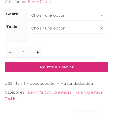
Création de
Ben M’Art’ch
Genre
Taille
quantité
de
Doudou
Ajouter au panier
Potter
-
Maison
UGS :
tshirt - doudoupotter - Maisondudoudou
du
Catégories :
Ben m'art'ch
,
Créateurs
,
T-shirt créateur
,
Doudou
Textiles
H/F