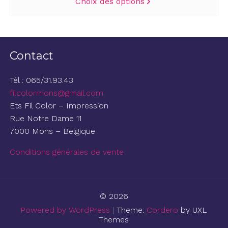
Choix des options
produit
a
plusieurs
variations.
Contact
Les
options
Tél : 065/31.93.43
peuvent
filcolormons@gmail.com
être
Ets Fil Color – Impression
choisies
Rue Notre Dame 11
sur
7000 Mons – Belgique
la
page
Conditions générales de vente
du
produit
© 2026
Powered by WordPress
|
Theme:
Cordero
by UXL
Themes