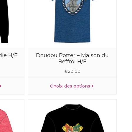
choisies
choisies
sur
sur
la
la
page
page
du
du
produit
produit
die H/F
Doudou Potter – Maison du
Beffroi H/F
€
20,00
Ce
Ce
Choix des options
produit
produit
a
a
plusieurs
plusieurs
variations.
variations.
Les
Les
options
options