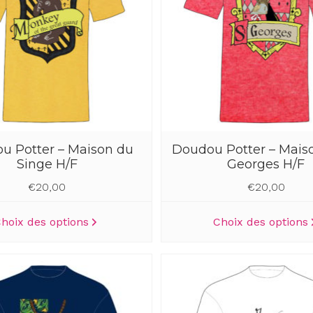
peuvent
être
choisies
sur
la
page
du
produit
u Potter – Maison du
Doudou Potter – Maiso
Singe H/F
Georges H/F
€
20,00
€
20,00
Ce
hoix des options
Choix des options
produit
a
plusieurs
variations.
Les