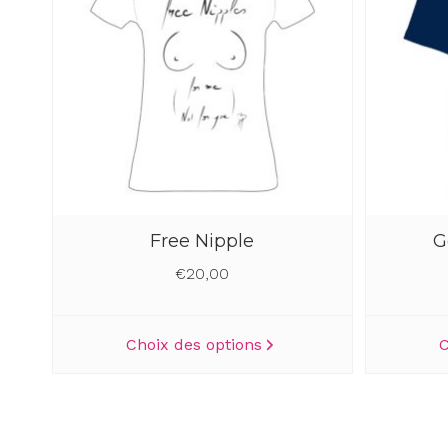
options
peuvent
être
choisies
sur
la
page
du
produit
Free Nipple
G
€
20,00
Ce
Choix des options
C
produit
a
plusieurs
variations.