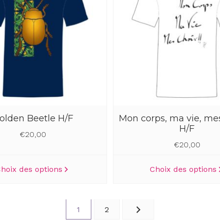
options
peuvent
être
choisies
sur
la
page
du
produit
olden Beetle H/F
Mon corps, ma vie, mes 
H/F
€
20,00
€
20,00
Ce
hoix des options
Choix des options
produit
a
plusieurs
1
2
variations.