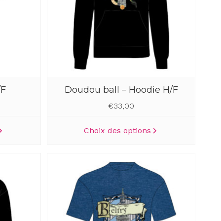
/F
Doudou ball – Hoodie H/F
€
33,00
Ce
Ce
Choix des options
produit
produit
a
a
plusieurs
plusieurs
variations.
variations.
Les
Les
options
options
peuvent
peuvent
être
être