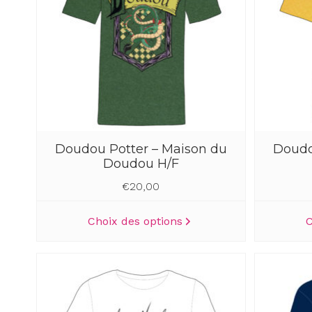
peuvent
être
choisies
sur
la
page
du
produit
Doudou Potter – Maison du
Doudo
Doudou H/F
€
20,00
Ce
Choix des options
C
produit
a
plusieurs
variations.
Les