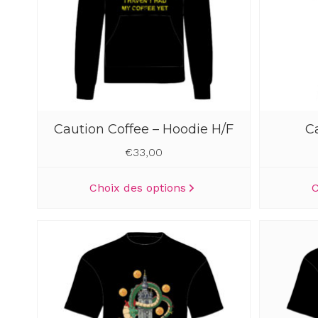
Caution Coffee – Hoodie H/F
C
€
33,00
Ce
Choix des options
C
produit
a
plusieurs
variations.
Les
options
peuvent
être